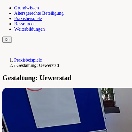
Grundwissen
Altersgerechte Beteiligung
Praxisbeispiele
Ressourcen
Weiterbildungen
De
Fr
Praxisbeispiele
/
Gestaltung: Uewerstad
Gestaltung: Uewerstad