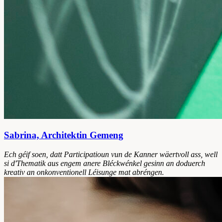
Sabrina, Architektin Gemeng
Ech géif soen, datt Participatioun vun de Kanner wäertvoll ass, well
si d'Thematik aus engem anere Bléckwénkel gesinn an doduerch
kreativ an onkonventionell Léisunge mat abréngen.