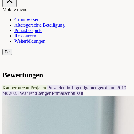
Mobile menu
Grundwissen
Altersgerechte Beteiligung
Praxisbeispiele
Ressourcen
Weiterbildungen
De
Fr
Bewertungen
Kannerbureau Projeten
Präseidentin Jugendgemengerot vun 2019
bis 2023
Während senger Primärschoulzäit