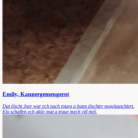
Emily, Kannergemengerot
Dat éischt Joer war ech nach roueg a hunn éischter nogelauschtert.
Elo schaffen ech aktiv mat a traue mech vill méi.