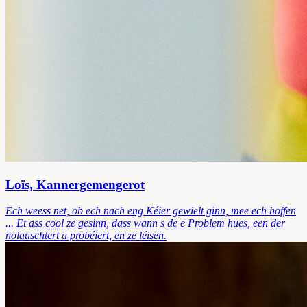
Loïs, Kannergemengerot
Ech weess net, ob ech nach eng Kéier gewielt ginn, mee ech hoffen
... Et ass cool ze gesinn, dass wann s de e Problem hues, een der
nolauschtert a probéiert, en ze léisen.