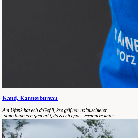
Kand, Kannerbureau
Am
Ufank
hat
ech
d’Gefill
,
kee
géif
mir
nolauschteren
–
dono
hunn
ech
gemierkt
, dass
ech
eppes
verännere
kann.