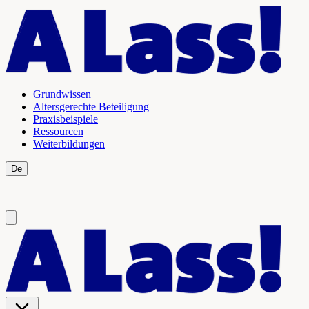
Grundwissen
Altersgerechte Beteiligung
Praxisbeispiele
Ressourcen
Weiterbildungen
De
Fr