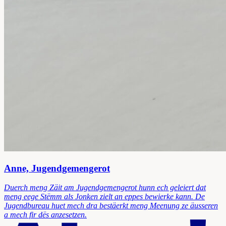
Anne, Jugendgemengerot
Duerch meng Zäit am Jugendgemengerot hunn ech geleiert dat
meng eege Stëmm als Jonken zielt an eppes bewierke kann. De
Jugendbureau huet mech dra bestäerkt meng Meenung ze äusseren
a mech fir dës anzesetzen.