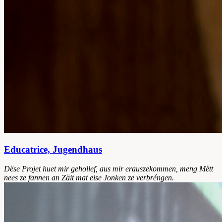
Educatrice, Jugendhaus
Dëse Projet huet mir gehollef, aus mir erauszekommen, meng Mëtt
nees ze fannen an Zäit mat eise Jonken ze verbréngen.